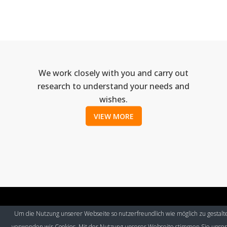
We work closely with you and carry out
research to understand your needs and
wishes.
VIEW MORE
Um die Nutzung unserer Webseite so nutzerfreundlich wie möglich zu gestalt
© Eurospeak 2017
|
Imprint
|
Contact
|
Privacy Policy
verwenden wir Cookies. Mit der Nutzung unserer Webseite stimmen Sie unse