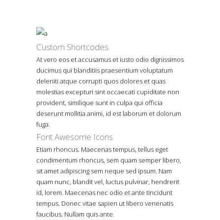
Custom Shortcodes
At vero eos et accusamus et iusto odio dignissimos
ducimus qui blanditiis praesentium voluptatum
deleniti atque corrupti quos dolores et quas
molestias excepturi sint occaecati cupiditate non
provident, similique sunt in culpa qui officia
deserunt mollitia animi, id est laborum et dolorum
fuga.
Font Awesome Icons
Etiam rhoncus. Maecenas tempus, tellus eget
condimentum rhoncus, sem quam semper libero,
sit amet adipiscing sem neque sed ipsum. Nam
quam nunc, blandit vel, luctus pulvinar, hendrerit
id, lorem. Maecenas nec odio et ante tincidunt
tempus. Donec vitae sapien ut libero venenatis
faucibus. Nullam quis ante.