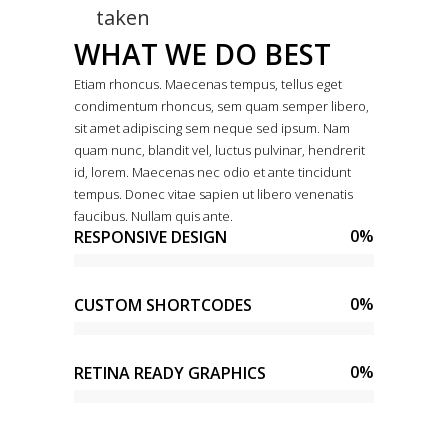
taken
WHAT WE DO BEST
Etiam rhoncus. Maecenas tempus, tellus eget
condimentum rhoncus, sem quam semper libero,
sit amet adipiscing sem neque sed ipsum. Nam
quam nunc, blandit vel, luctus pulvinar, hendrerit
id, lorem. Maecenas nec odio et ante tincidunt
tempus. Donec vitae sapien ut libero venenatis
faucibus. Nullam quis ante.
0
%
RESPONSIVE DESIGN
0
%
CUSTOM SHORTCODES
0
%
RETINA READY GRAPHICS