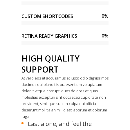
0
%
CUSTOM SHORTCODES
0
%
RETINA READY GRAPHICS
HIGH QUALITY
SUPPORT
At vero eos et accusamus et iusto odio dignissimos
ducimus qui blanditiis praesentium voluptatum
deleniti atque corrupti quos dolores et quas
molestias excepturi sint occaecati cupiditate non
provident, similique sunt in culpa qui officia
deserunt mollitia animi, id est laborum et dolorum
fuga.
Last alone, and feel the