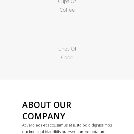
Cups Of
Coffee
Lines Of
Code
ABOUT OUR
COMPANY
At vero eos et accusamus et iusto odio dignissimos
ducimus qui blanditiis praesentium voluptatum